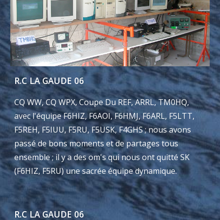
R.C LA GAUDE 06
CQ WW, CQ WPX, Coupe Du REF, ARRL, TM0HQ,
avec l'équipe F6HIZ, F6AOI, F6HMJ, F6ARL, F5LTT,
F5REH, F5IUU, F5RU, F5USK, F4GHS ; nous avons
passé de bons moments et de partages tous
ensemble ; il y a des om's qui nous ont quitté SK
(F6HIZ, F5RU) une sacrée équipe dynamique.
R.C LA GAUDE 06