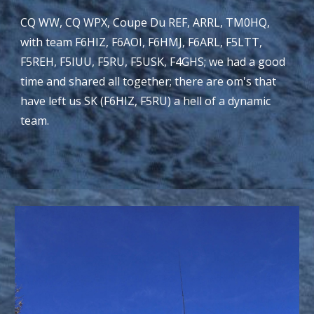
CQ WW, CQ WPX, Coupe Du REF, ARRL, TM0HQ,
with team F6HIZ, F6AOI, F6HMJ, F6ARL, F5LTT,
F5REH, F5IUU, F5RU, F5USK, F4GHS; we had a good
time and shared all together; there are om's that
have left us SK (F6HIZ, F5RU) a hell of a dynamic
team.