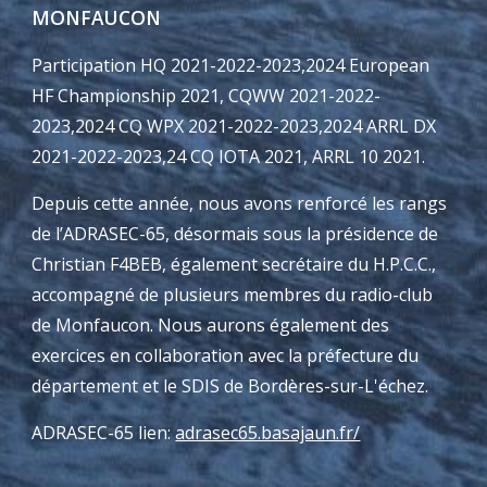
MONFAUCON
Participation HQ 202
1-2022-2023
,2024 European
HF Championship 202
1
, CQWW 2021-2022-
2023,2024 CQ WPX 2021-2022-2023,2024
ARRL DX
2021-2022-2023,24 CQ IOTA 2021, ARRL 10 2021.
Depuis cette année, nous avons renforcé les rangs
de l’ADRASEC-65, désormais sous la présidence de
Christian F4BEB, également secrétaire du H.P.C.C.,
accompagné de plusieurs membres du radio-club
de Monfaucon. Nous aurons également des
exercices en collaboration avec la préfecture du
département et le SDIS de Bordères-sur-L'échez.
ADRASEC-65 lien:
adrasec65.basajaun.fr/