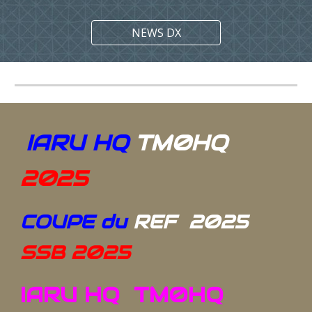
NEWS DX
IARU HQ
TM0HQ
2025
C
OUPE
du
REF
2025
SSB 2025
IARU HQ TM0HQ