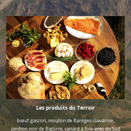
Les produits du Terroir
bœuf gascon, mouton de Barèges-
G
avarnie,
jambon noir de Bigorre, canard à foie gras du Sud