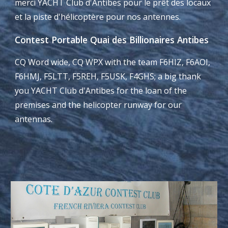
merci YACHT Club d'Antibes pour le prêt des locaux
et la piste d'hélicoptère pour nos antennes.
Contest Portable Quai des Billionaires Antibes
CQ Word wide, CQ WPX with the team F6HIZ, F6AOI,
F6HMJ, F5LTT, F5REH, F5USK, F4GHS; a big thank
you YACHT Club d'Antibes for the loan of the
premises and the helicopter runway for our
antennas.